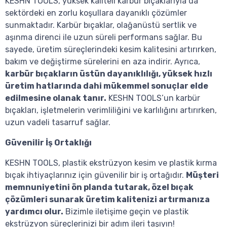
KESHN TOOLS, yüksek kaliteli karbür bıçaklarıyla da
sektördeki en zorlu koşullara dayanıklı çözümler
sunmaktadır. Karbür bıçaklar, olağanüstü sertlik ve
aşınma direnci ile uzun süreli performans sağlar. Bu
sayede, üretim süreçlerindeki kesim kalitesini artırırken,
bakım ve değiştirme sürelerini en aza indirir. Ayrıca,
karbür bıçakların üstün dayanıklılığı, yüksek hızlı
üretim hatlarında dahi mükemmel sonuçlar elde
edilmesine olanak tanır.
KESHN TOOLS’un karbür
bıçakları, işletmelerin verimliliğini ve karlılığını artırırken,
uzun vadeli tasarruf sağlar.
Güvenilir İş Ortaklığı
KESHN TOOLS, plastik ekstrüzyon kesim ve plastik kırma
bıçak ihtiyaçlarınız için güvenilir bir iş ortağıdır.
Müşteri
memnuniyetini ön planda tutarak, özel bıçak
çözümleri sunarak üretim kalitenizi artırmanıza
yardımcı olur.
Bizimle iletişime geçin ve plastik
ekstrüzyon süreçlerinizi bir adım ileri taşıyın!