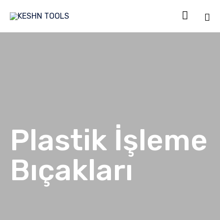

Sk
to
co
Plastik İşleme
Bıçakları