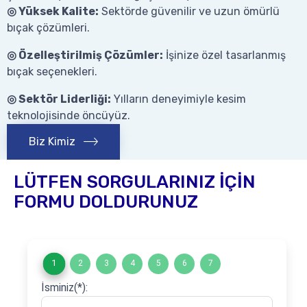
◎ Yüksek Kalite:
Sektörde güvenilir ve uzun ömürlü
bıçak çözümleri.
◎ Özelleştirilmiş Çözümler:
İşinize özel tasarlanmış
bıçak seçenekleri.
◎ Sektör Liderliği:
Yılların deneyimiyle kesim
teknolojisinde öncüyüz.
Biz Kimiz
LÜTFEN SORGULARINIZ İÇİN
FORMU DOLDURUNUZ
1
2
3
4
5
6
7
İsminiz(*):