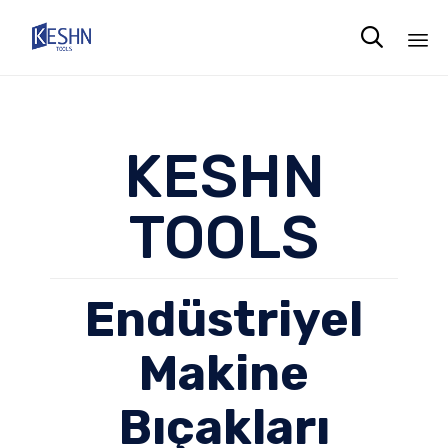

Sk
to
co
KESHN
TOOLS
Endüstriyel
Makine
Bıçakları